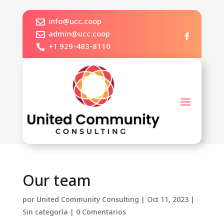
info@ucc.coop

admin@ucc.coop

+1 929-483-8110

Our team
por
United Community Consulting
|
Oct 11, 2023
|
Sin categoría
|
0 Comentarios