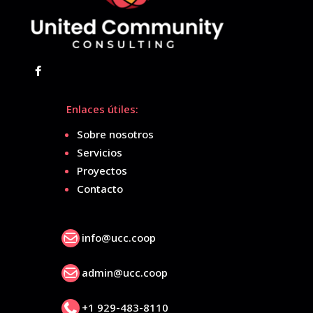
Enlaces útiles:
Sobre nosotros
Servicios
Proyectos
Contacto

info@ucc.coop

admin@ucc.coop

+1 929-483-8110