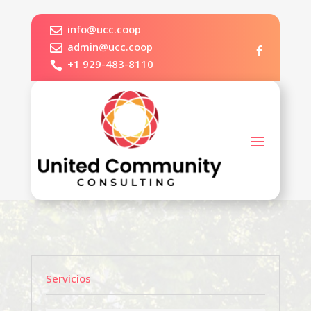
info@ucc.coop

admin@ucc.coop

+1 929-483-8110

Servicios