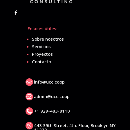
Enlaces útiles:
Sobre nosotros
Servicios
Proyectos
Contacto

info@ucc.coop

admin@ucc.coop

+1 929-483-8110
443 39th Street, 4th. Floor, Brooklyn NY

11232