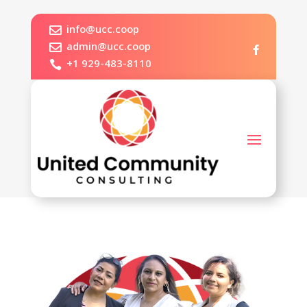
info@ucc.coop

admin@ucc.coop

+1 929-483-8110
