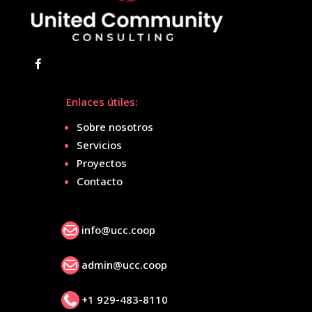
Enlaces útiles:
Sobre nosotros
Servicios
Proyectos
Contacto

info@ucc.coop

admin@ucc.coop

+1 929-483-8110