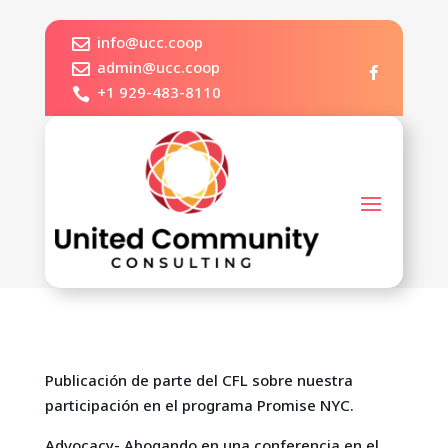
info@ucc.coop

admin@ucc.coop

+1 929-483-8110

Publicación de parte del CFL sobre nuestra
participación en el programa Promise NYC.
Advocacy- Abogando en una conferencia en el